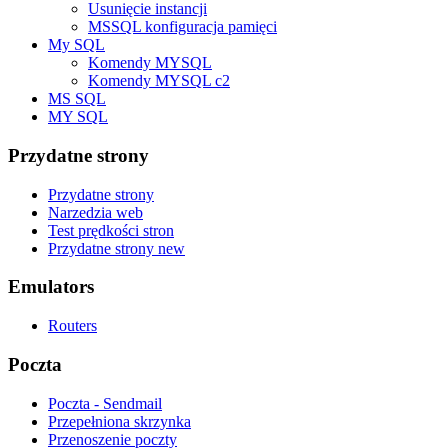
Usunięcie instancji
MSSQL konfiguracja pamięci
My SQL
Komendy MYSQL
Komendy MYSQL c2
MS SQL
MY SQL
Przydatne strony
Przydatne strony
Narzedzia web
Test prędkości stron
Przydatne strony new
Emulators
Routers
Poczta
Poczta - Sendmail
Przepełniona skrzynka
Przenoszenie poczty