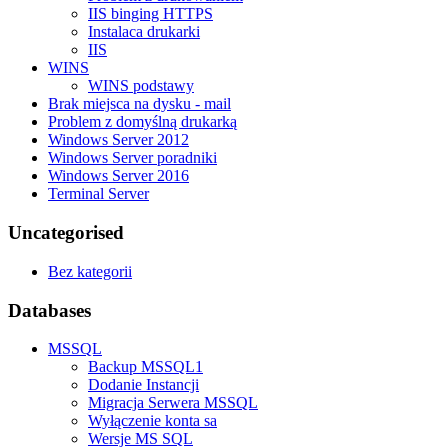
IIS binging HTTPS
Instalaca drukarki
IIS
WINS
WINS podstawy
Brak miejsca na dysku - mail
Problem z domyślną drukarką
Windows Server 2012
Windows Server poradniki
Windows Server 2016
Terminal Server
Uncategorised
Bez kategorii
Databases
MSSQL
Backup MSSQL1
Dodanie Instancji
Migracja Serwera MSSQL
Wyłączenie konta sa
Wersje MS SQL