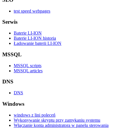
test speed webpages
Serwis
Baterie LI-ION
Baterie LI-ION historia
Ładowanie baterii LI-ION
MSSQL
MSSQL scripts
MSSQL articles
DNS
DNS
Windows
windows z lini poleceń
Wykonywanie skryptu przy zamykaniu systemu
Włączanie konta administratora w panelu sterowania