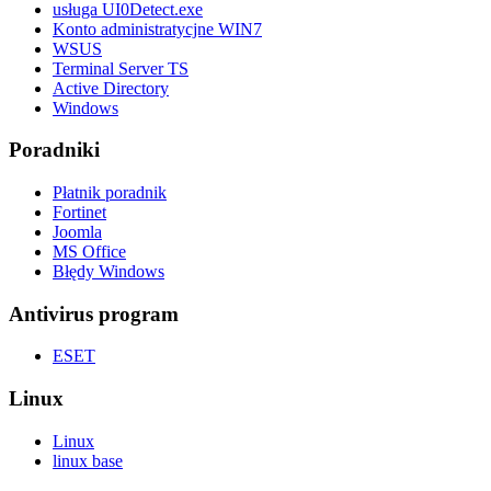
usługa UI0Detect.exe
Konto administratycjne WIN7
WSUS
Terminal Server TS
Active Directory
Windows
Poradniki
Płatnik poradnik
Fortinet
Joomla
MS Office
Błędy Windows
Antivirus program
ESET
Linux
Linux
linux base