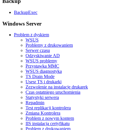
Backup
BackupExec
Windows Server
Problem z dyskiem
WSUS
Problemy z drukowaniem
Serwer czasu
Odzyskiwanie AD
WSUS problemy
Przystawka MMC
WSUS diagnostyka
TS Drain Mode
Usesr TS i drukarki
Zezwolenie na instalacje drukarek
Czas ostatniego uruchomienia
Statystyki serwera
Repadmin
Test replikacji kontrolera
Zmiana Kontrolera
Problem z nowym kontem
IIS instalacja certyfikatu
Problem z drukowaniem