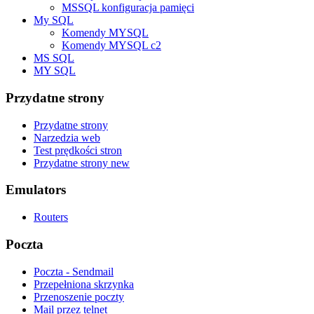
MSSQL konfiguracja pamięci
My SQL
Komendy MYSQL
Komendy MYSQL c2
MS SQL
MY SQL
Przydatne strony
Przydatne strony
Narzedzia web
Test prędkości stron
Przydatne strony new
Emulators
Routers
Poczta
Poczta - Sendmail
Przepełniona skrzynka
Przenoszenie poczty
Mail przez telnet