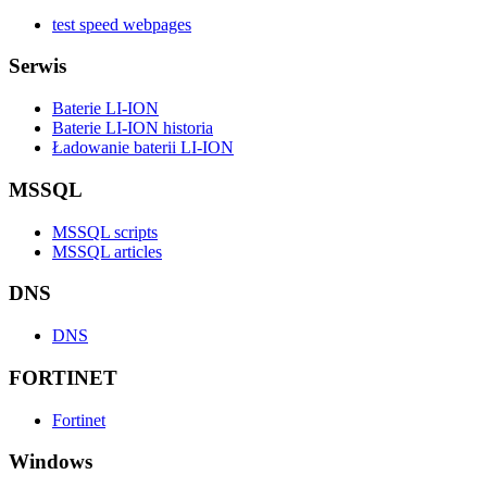
test speed webpages
Serwis
Baterie LI-ION
Baterie LI-ION historia
Ładowanie baterii LI-ION
MSSQL
MSSQL scripts
MSSQL articles
DNS
DNS
FORTINET
Fortinet
Windows