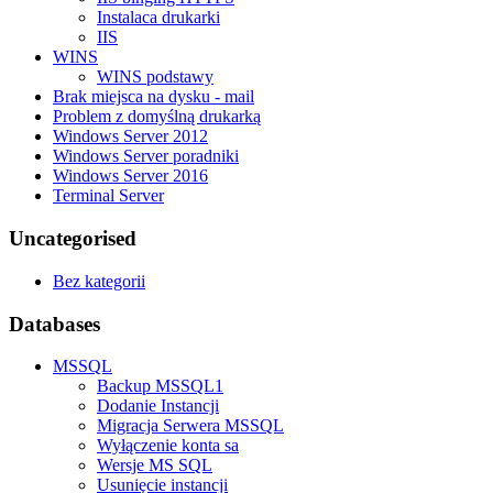
Instalaca drukarki
IIS
WINS
WINS podstawy
Brak miejsca na dysku - mail
Problem z domyślną drukarką
Windows Server 2012
Windows Server poradniki
Windows Server 2016
Terminal Server
Uncategorised
Bez kategorii
Databases
MSSQL
Backup MSSQL1
Dodanie Instancji
Migracja Serwera MSSQL
Wyłączenie konta sa
Wersje MS SQL
Usunięcie instancji