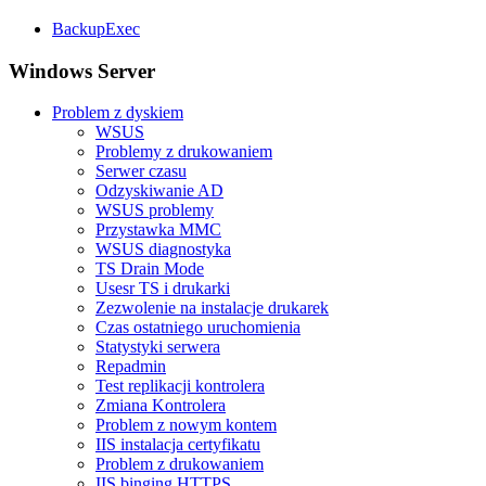
BackupExec
Windows Server
Problem z dyskiem
WSUS
Problemy z drukowaniem
Serwer czasu
Odzyskiwanie AD
WSUS problemy
Przystawka MMC
WSUS diagnostyka
TS Drain Mode
Usesr TS i drukarki
Zezwolenie na instalacje drukarek
Czas ostatniego uruchomienia
Statystyki serwera
Repadmin
Test replikacji kontrolera
Zmiana Kontrolera
Problem z nowym kontem
IIS instalacja certyfikatu
Problem z drukowaniem
IIS binging HTTPS