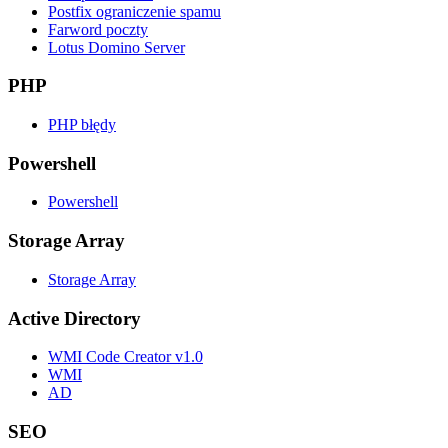
Postfix ograniczenie spamu
Farword poczty
Lotus Domino Server
PHP
PHP błędy
Powershell
Powershell
Storage Array
Storage Array
Active Directory
WMI Code Creator v1.0
WMI
AD
SEO