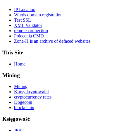
IP Location
Whois domain registration
Test SSL
XML Validator
remote connection
Polecenia CMD
Zone-H is an archive of defaced websites.
This Site
Home
Mining
Mining
Kursy kryptowalut
cryptocurrency rates
Dogecoin
blockchain
Księgowość
JPK