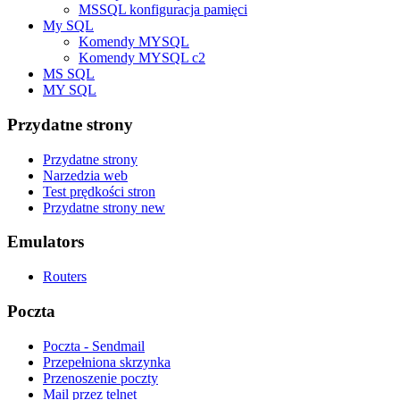
MSSQL konfiguracja pamięci
My SQL
Komendy MYSQL
Komendy MYSQL c2
MS SQL
MY SQL
Przydatne strony
Przydatne strony
Narzedzia web
Test prędkości stron
Przydatne strony new
Emulators
Routers
Poczta
Poczta - Sendmail
Przepełniona skrzynka
Przenoszenie poczty
Mail przez telnet