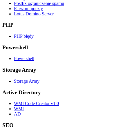
Postfix ograniczenie spamu
Farword poczty
Lotus Domino Server
PHP
PHP błędy
Powershell
Powershell
Storage Array
Storage Array
Active Directory
WMI Code Creator v1.0
WMI
AD
SEO