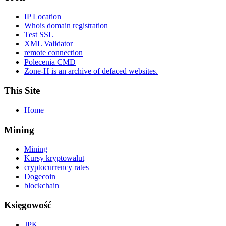
IP Location
Whois domain registration
Test SSL
XML Validator
remote connection
Polecenia CMD
Zone-H is an archive of defaced websites.
This Site
Home
Mining
Mining
Kursy kryptowalut
cryptocurrency rates
Dogecoin
blockchain
Księgowość
JPK