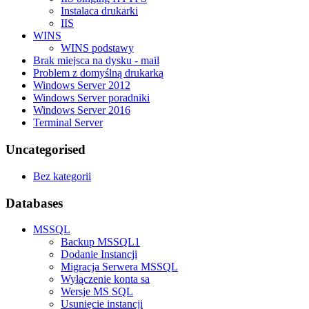
Instalaca drukarki
IIS
WINS
WINS podstawy
Brak miejsca na dysku - mail
Problem z domyślną drukarką
Windows Server 2012
Windows Server poradniki
Windows Server 2016
Terminal Server
Uncategorised
Bez kategorii
Databases
MSSQL
Backup MSSQL1
Dodanie Instancji
Migracja Serwera MSSQL
Wyłączenie konta sa
Wersje MS SQL
Usunięcie instancji