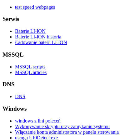
test speed webpages
Serwis
Baterie LI-ION
Baterie LI-ION historia
Ładowanie baterii LI-ION
MSSQL
MSSQL scripts
MSSQL articles
DNS
DNS
Windows
windows z lini poleceń
Wykonywanie skryptu przy zamykaniu systemu
Włączanie konta administratora w panelu sterowania
usługa UI0Detect.exe