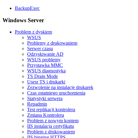
BackupExec
Windows Server
Problem z dyskiem
WSUS
Problemy z drukowaniem
Serwer czasu
Odzyskiwanie AD
WSUS problemy
Przystawka MMC
WSUS diagnostyka
TS Drain Mode
Usesr TS i drukarki
Zezwolenie na instalacje drukarek
Czas ostatniego uruchomienia
Statystyki serwera
Repadmin
Test replikacji kontrolera
Zmiana Kontrolera
Problem z nowym kontem
IIS instalacja certyfikatu
Problem z drukowaniem
IIS binging HTTPS