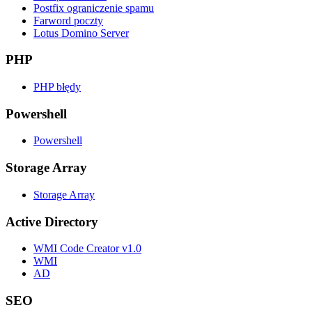
Postfix ograniczenie spamu
Farword poczty
Lotus Domino Server
PHP
PHP błędy
Powershell
Powershell
Storage Array
Storage Array
Active Directory
WMI Code Creator v1.0
WMI
AD
SEO