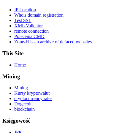
IP Location
Whois domain registration
Test SSL
XML Validator
remote connection
Polecenia CMD
Zone-H is an archive of defaced websites.
This Site
Home
Mining
Mining
Kursy kryptowalut
cryptocurrency rates
Dogecoin
blockchain
Księgowość
JPK