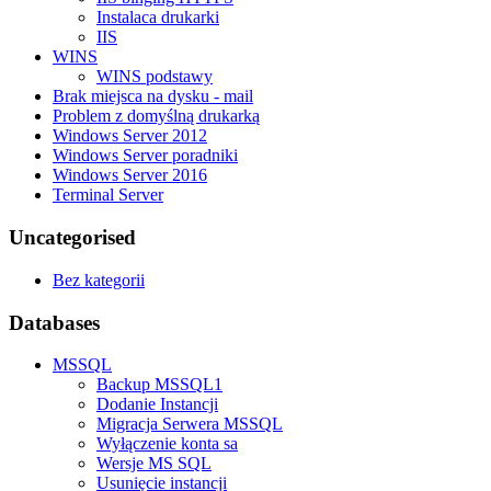
Instalaca drukarki
IIS
WINS
WINS podstawy
Brak miejsca na dysku - mail
Problem z domyślną drukarką
Windows Server 2012
Windows Server poradniki
Windows Server 2016
Terminal Server
Uncategorised
Bez kategorii
Databases
MSSQL
Backup MSSQL1
Dodanie Instancji
Migracja Serwera MSSQL
Wyłączenie konta sa
Wersje MS SQL
Usunięcie instancji