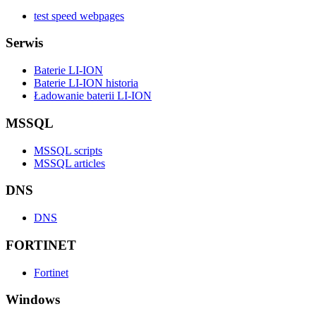
test speed webpages
Serwis
Baterie LI-ION
Baterie LI-ION historia
Ładowanie baterii LI-ION
MSSQL
MSSQL scripts
MSSQL articles
DNS
DNS
FORTINET
Fortinet
Windows