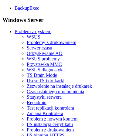
BackupExec
Windows Server
Problem z dyskiem
WSUS
Problemy z drukowaniem
Serwer czasu
Odzyskiwanie AD
WSUS problemy
Przystawka MMC
WSUS diagnostyka
TS Drain Mode
Usesr TS i drukarki
Zezwolenie na instalacje drukarek
Czas ostatniego uruchomienia
Statystyki serwera
Repadmin
Test replikacji kontrolera
Zmiana Kontrolera
Problem z nowym kontem
IIS instalacja certyfikatu
Problem z drukowaniem
IIS binging HTTPS