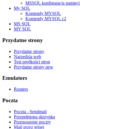
MSSQL konfiguracja pamięci
My SQL
Komendy MYSQL
Komendy MYSQL c2
MS SQL
MY SQL
Przydatne strony
Przydatne strony
Narzedzia web
Test prędkości stron
Przydatne strony new
Emulators
Routers
Poczta
Poczta - Sendmail
Przepełniona skrzynka
Przenoszenie poczty
Mail przez telnet