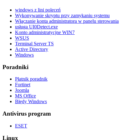
windows z lini poleceń
Wykonywanie skryptu przy zamykaniu systemu
Włączanie konta administratora w panelu sterowania
usługa UI0Detect.exe
Konto administratycjne WIN7
WSUS
Terminal Server TS
Active Directory
Windows
Poradniki
Płatnik poradnik
Fortinet
Joomla
MS Office
Błędy Windows
Antivirus program
ESET
Linux