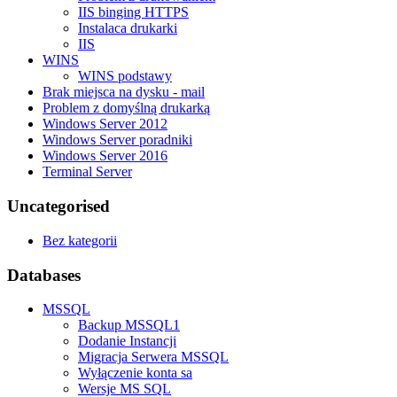
IIS binging HTTPS
Instalaca drukarki
IIS
WINS
WINS podstawy
Brak miejsca na dysku - mail
Problem z domyślną drukarką
Windows Server 2012
Windows Server poradniki
Windows Server 2016
Terminal Server
Uncategorised
Bez kategorii
Databases
MSSQL
Backup MSSQL1
Dodanie Instancji
Migracja Serwera MSSQL
Wyłączenie konta sa
Wersje MS SQL