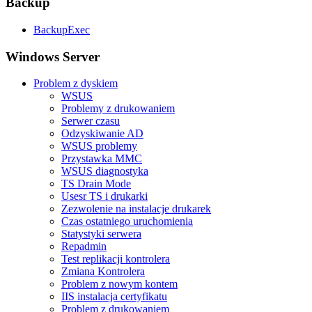
Backup
BackupExec
Windows Server
Problem z dyskiem
WSUS
Problemy z drukowaniem
Serwer czasu
Odzyskiwanie AD
WSUS problemy
Przystawka MMC
WSUS diagnostyka
TS Drain Mode
Usesr TS i drukarki
Zezwolenie na instalacje drukarek
Czas ostatniego uruchomienia
Statystyki serwera
Repadmin
Test replikacji kontrolera
Zmiana Kontrolera
Problem z nowym kontem
IIS instalacja certyfikatu
Problem z drukowaniem