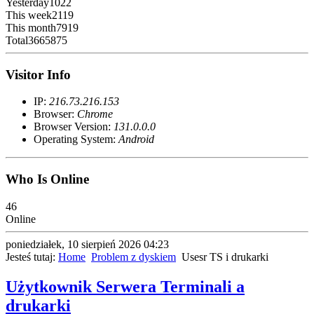
Yesterday
1022
This week
2119
This month
7919
Total
3665875
Visitor Info
IP:
216.73.216.153
Browser:
Chrome
Browser Version:
131.0.0.0
Operating System:
Android
Who Is Online
46
Online
poniedziałek, 10 sierpień 2026 04:23
Jesteś tutaj:
Home
Problem z dyskiem
Usesr TS i drukarki
Użytkownik Serwera Terminali a
drukarki