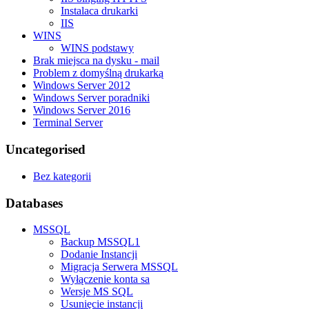
Instalaca drukarki
IIS
WINS
WINS podstawy
Brak miejsca na dysku - mail
Problem z domyślną drukarką
Windows Server 2012
Windows Server poradniki
Windows Server 2016
Terminal Server
Uncategorised
Bez kategorii
Databases
MSSQL
Backup MSSQL1
Dodanie Instancji
Migracja Serwera MSSQL
Wyłączenie konta sa
Wersje MS SQL
Usunięcie instancji