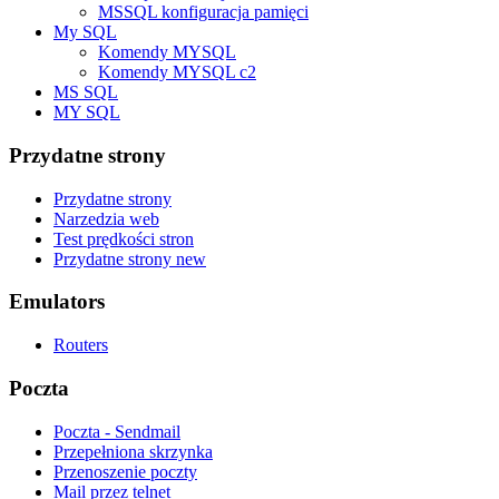
MSSQL konfiguracja pamięci
My SQL
Komendy MYSQL
Komendy MYSQL c2
MS SQL
MY SQL
Przydatne strony
Przydatne strony
Narzedzia web
Test prędkości stron
Przydatne strony new
Emulators
Routers
Poczta
Poczta - Sendmail
Przepełniona skrzynka
Przenoszenie poczty
Mail przez telnet