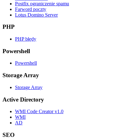
Postfix ograniczenie spamu
Farword poczty
Lotus Domino Server
PHP
PHP błędy
Powershell
Powershell
Storage Array
Storage Array
Active Directory
WMI Code Creator v1.0
WMI
AD
SEO