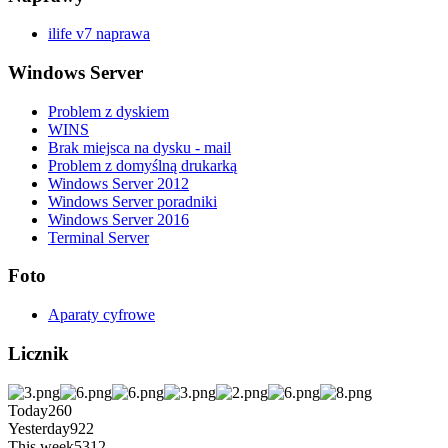
ilife v7 naprawa
Windows Server
Problem z dyskiem
WINS
Brak miejsca na dysku - mail
Problem z domyślną drukarką
Windows Server 2012
Windows Server poradniki
Windows Server 2016
Terminal Server
Foto
Aparaty cyfrowe
Licznik
Today
260
Yesterday
922
This week
5312