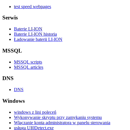
test speed webpages
Serwis
Baterie LI-ION
Baterie LI-ION historia
Ładowanie baterii LI-ION
MSSQL
MSSQL scripts
MSSQL articles
DNS
DNS
Windows
windows z lini poleceń
Wykonywanie skryptu przy zamykaniu systemu
Włączanie konta administratora w panelu sterowania
usługa UI0Detect.exe