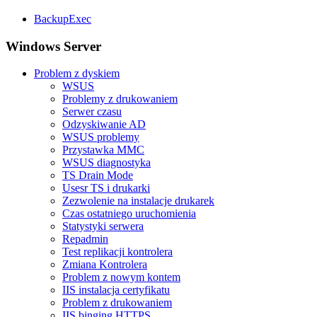
BackupExec
Windows Server
Problem z dyskiem
WSUS
Problemy z drukowaniem
Serwer czasu
Odzyskiwanie AD
WSUS problemy
Przystawka MMC
WSUS diagnostyka
TS Drain Mode
Usesr TS i drukarki
Zezwolenie na instalacje drukarek
Czas ostatniego uruchomienia
Statystyki serwera
Repadmin
Test replikacji kontrolera
Zmiana Kontrolera
Problem z nowym kontem
IIS instalacja certyfikatu
Problem z drukowaniem
IIS binging HTTPS