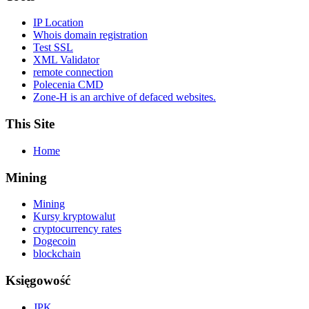
IP Location
Whois domain registration
Test SSL
XML Validator
remote connection
Polecenia CMD
Zone-H is an archive of defaced websites.
This Site
Home
Mining
Mining
Kursy kryptowalut
cryptocurrency rates
Dogecoin
blockchain
Księgowość
JPK