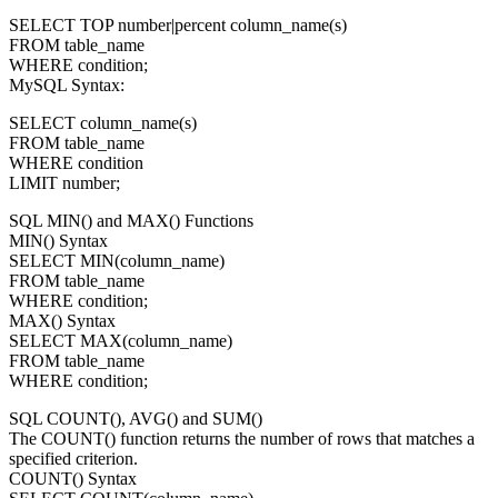
SELECT TOP number|percent column_name(s)
FROM table_name
WHERE condition;
MySQL Syntax:
SELECT column_name(s)
FROM table_name
WHERE condition
LIMIT number;
SQL MIN() and MAX() Functions
MIN() Syntax
SELECT MIN(column_name)
FROM table_name
WHERE condition;
MAX() Syntax
SELECT MAX(column_name)
FROM table_name
WHERE condition;
SQL COUNT(), AVG() and SUM()
The COUNT() function returns the number of rows that matches a
specified criterion.
COUNT() Syntax