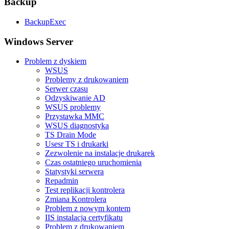
Backup
BackupExec
Windows Server
Problem z dyskiem
WSUS
Problemy z drukowaniem
Serwer czasu
Odzyskiwanie AD
WSUS problemy
Przystawka MMC
WSUS diagnostyka
TS Drain Mode
Usesr TS i drukarki
Zezwolenie na instalacje drukarek
Czas ostatniego uruchomienia
Statystyki serwera
Repadmin
Test replikacji kontrolera
Zmiana Kontrolera
Problem z nowym kontem
IIS instalacja certyfikatu
Problem z drukowaniem