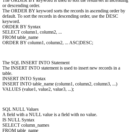
The ORDER BY keyword is used to sort the result-set in ascending
or descending order.
The ORDER BY keyword sorts the records in ascending order by
default. To sort the records in descending order, use the DESC
keyword.
ORDER BY Syntax
SELECT column1, column2, ...
FROM table_name
ORDER BY column1, column2, ... ASC|DESC;
The SQL INSERT INTO Statement
The INSERT INTO statement is used to insert new records in a
table.
INSERT INTO Syntax
INSERT INTO table_name (column1, column2, column3, ...)
VALUES (value1, value2, value3, ...);
SQL NULL Values
A field with a NULL value is a field with no value.
IS NULL Syntax
SELECT column_names
FROM table_name