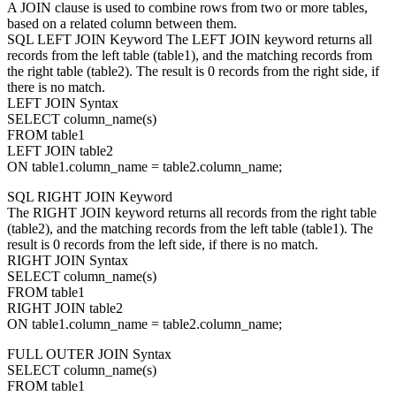
A JOIN clause is used to combine rows from two or more tables,
based on a related column between them.
SQL LEFT JOIN Keyword The LEFT JOIN keyword returns all
records from the left table (table1), and the matching records from
the right table (table2). The result is 0 records from the right side, if
there is no match.
LEFT JOIN Syntax
SELECT column_name(s)
FROM table1
LEFT JOIN table2
ON table1.column_name = table2.column_name;
SQL RIGHT JOIN Keyword
The RIGHT JOIN keyword returns all records from the right table
(table2), and the matching records from the left table (table1). The
result is 0 records from the left side, if there is no match.
RIGHT JOIN Syntax
SELECT column_name(s)
FROM table1
RIGHT JOIN table2
ON table1.column_name = table2.column_name;
FULL OUTER JOIN Syntax
SELECT column_name(s)
FROM table1