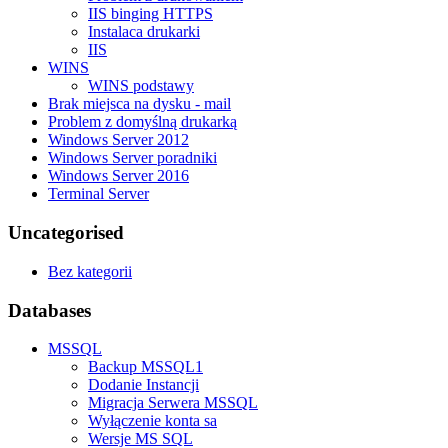
IIS binging HTTPS
Instalaca drukarki
IIS
WINS
WINS podstawy
Brak miejsca na dysku - mail
Problem z domyślną drukarką
Windows Server 2012
Windows Server poradniki
Windows Server 2016
Terminal Server
Uncategorised
Bez kategorii
Databases
MSSQL
Backup MSSQL1
Dodanie Instancji
Migracja Serwera MSSQL
Wyłączenie konta sa
Wersje MS SQL