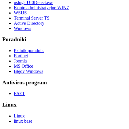
usługa UI0Detect.exe
Konto administratycjne WIN7
WSUS
Terminal Server TS
Active Directory
Windows
Poradniki
Płatnik poradnik
Fortinet
Joomla
MS Office
Błędy Windows
Antivirus program
ESET
Linux
Linux
linux base