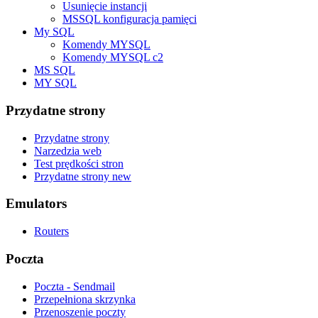
Usunięcie instancji
MSSQL konfiguracja pamięci
My SQL
Komendy MYSQL
Komendy MYSQL c2
MS SQL
MY SQL
Przydatne strony
Przydatne strony
Narzedzia web
Test prędkości stron
Przydatne strony new
Emulators
Routers
Poczta
Poczta - Sendmail
Przepełniona skrzynka
Przenoszenie poczty