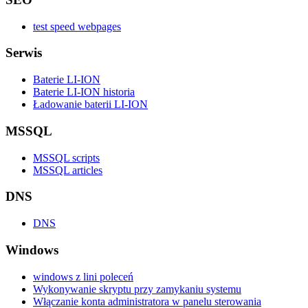
test speed webpages
Serwis
Baterie LI-ION
Baterie LI-ION historia
Ładowanie baterii LI-ION
MSSQL
MSSQL scripts
MSSQL articles
DNS
DNS
Windows
windows z lini poleceń
Wykonywanie skryptu przy zamykaniu systemu
Włączanie konta administratora w panelu sterowania