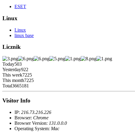
ESET
Linux
Linux
linux base
Licznik
Today
503
Yesterday
922
This week
7225
This month
7225
Total
3665181
Visitor Info
IP:
216.73.216.226
Browser:
Chrome
Browser Version:
131.0.0.0
Operating System:
Mac