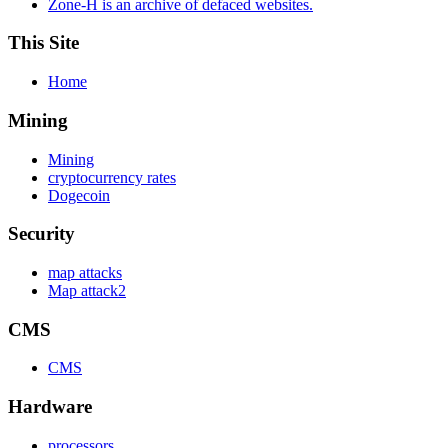
Zone-H is an archive of defaced websites.
This Site
Home
Mining
Mining
cryptocurrency rates
Dogecoin
Security
map attacks
Map attack2
CMS
CMS
Hardware
processors