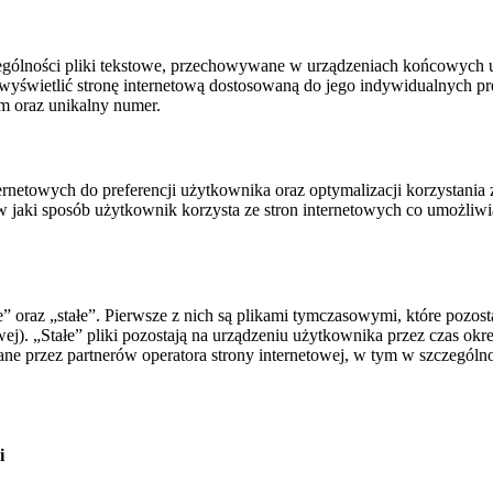
zególności pliki tekstowe, przechowywane w urządzeniach końcowych 
wyświetlić stronę internetową dostosowaną do jego indywidualnych pre
m oraz unikalny numer.
ternetowych do preferencji użytkownika oraz optymalizacji korzystania
aki sposób użytkownik korzysta ze stron internetowych co umożliwia u
e” oraz „stałe”. Pierwsze z nich są plikami tymczasowymi, które pozos
wej). „Stałe” pliki pozostają na urządzeniu użytkownika przez czas o
ne przez partnerów operatora strony internetowej, w tym w szczególno
i