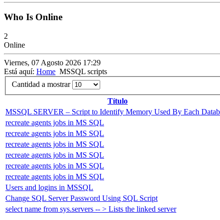
Who Is Online
2
Online
Viernes, 07 Agosto 2026 17:29
Está aquí:
Home
MSSQL scripts
Cantidad a mostrar
Título
MSSQL SERVER – Script to Identify Memory Used By Each Datab
recreate agents jobs in MS SQL
recreate agents jobs in MS SQL
recreate agents jobs in MS SQL
recreate agents jobs in MS SQL
recreate agents jobs in MS SQL
recreate agents jobs in MS SQL
Users and logins in MSSQL
Change SQL Server Password Using SQL Script
select name from sys.servers -- > Lists the linked server