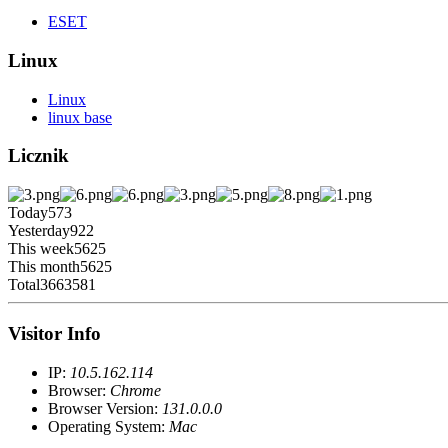
ESET
Linux
Linux
linux base
Licznik
Today
573
Yesterday
922
This week
5625
This month
5625
Total
3663581
Visitor Info
IP:
10.5.162.114
Browser:
Chrome
Browser Version:
131.0.0.0
Operating System:
Mac