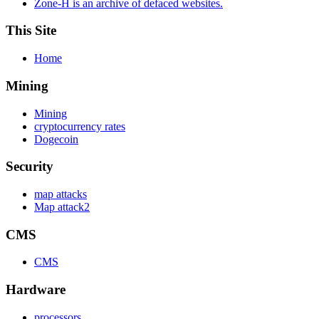
Zone-H is an archive of defaced websites.
This Site
Home
Mining
Mining
cryptocurrency rates
Dogecoin
Security
map attacks
Map attack2
CMS
CMS
Hardware
processors