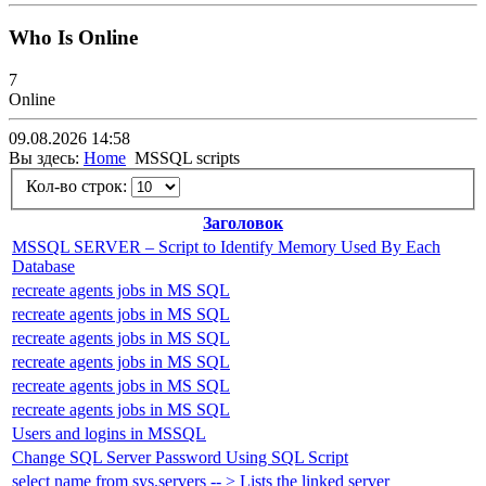
Who Is Online
7
Online
09.08.2026 14:58
Вы здесь:
Home
MSSQL scripts
Кол-во строк:
Заголовок
MSSQL SERVER – Script to Identify Memory Used By Each
Database
recreate agents jobs in MS SQL
recreate agents jobs in MS SQL
recreate agents jobs in MS SQL
recreate agents jobs in MS SQL
recreate agents jobs in MS SQL
recreate agents jobs in MS SQL
Users and logins in MSSQL
Change SQL Server Password Using SQL Script
select name from sys.servers -- > Lists the linked server