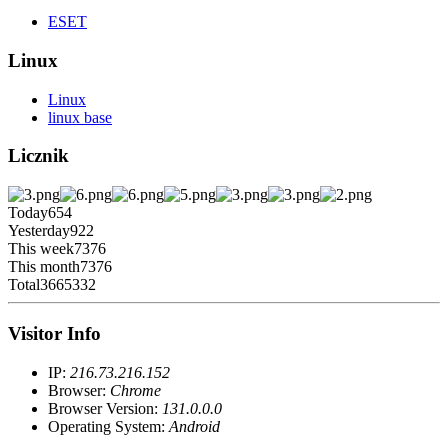
ESET
Linux
Linux
linux base
Licznik
Today
654
Yesterday
922
This week
7376
This month
7376
Total
3665332
Visitor Info
IP:
216.73.216.152
Browser:
Chrome
Browser Version:
131.0.0.0
Operating System:
Android