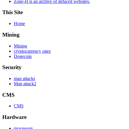
Zone-H is an archive of defaced websites.
This Site
Home
Mining
Mining
cryptocurrency rates
Dogecoin
Security
map attacks
Map attack2
CMS
CMS
Hardware
processors