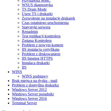
Przystawka MMC
WSUS diagnostyka
TS Drain Mode
Usesr TS i drukarki
Zezwolenie na instalacje drukarek
Czas ostatniego uruchomienia
Statystyki serwera
Repadmin
Test replikacji kontrolera
Zmiana Kontrolera
Problem z nowym kontem
IIS instalacja certyfikatu
Problem z drukowaniem
IIS binging HTTPS
Instalaca drukarki
IIS
WINS
WINS podstawy
Brak miejsca na dysku - mail
Problem z domyślną drukarką
Windows Server 2012
Windows Server poradniki
Windows Server 2016
Terminal Server