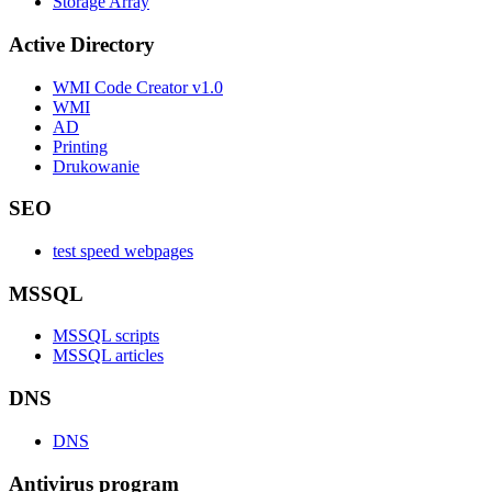
Storage Array
Active Directory
WMI Code Creator v1.0
WMI
AD
Printing
Drukowanie
SEO
test speed webpages
MSSQL
MSSQL scripts
MSSQL articles
DNS
DNS
Antivirus program