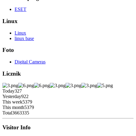
ESET
Linux
Linux
linux base
Foto
Digital Cameras
Licznik
Today
327
Yesterday
922
This week
5379
This month
5379
Total
3663335
Visitor Info