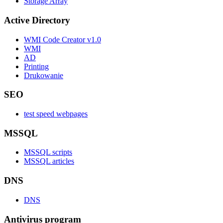
Storage Array
Active Directory
WMI Code Creator v1.0
WMI
AD
Printing
Drukowanie
SEO
test speed webpages
MSSQL
MSSQL scripts
MSSQL articles
DNS
DNS
Antivirus program