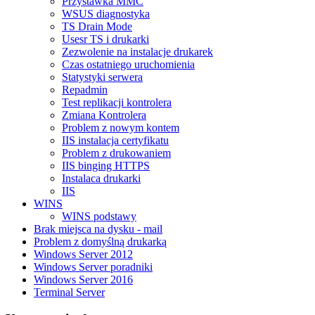
Przystawka MMC
WSUS diagnostyka
TS Drain Mode
Usesr TS i drukarki
Zezwolenie na instalacje drukarek
Czas ostatniego uruchomienia
Statystyki serwera
Repadmin
Test replikacji kontrolera
Zmiana Kontrolera
Problem z nowym kontem
IIS instalacja certyfikatu
Problem z drukowaniem
IIS binging HTTPS
Instalaca drukarki
IIS
WINS
WINS podstawy
Brak miejsca na dysku - mail
Problem z domyślną drukarką
Windows Server 2012
Windows Server poradniki
Windows Server 2016
Terminal Server