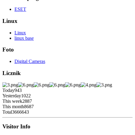
ESET
Linux
Linux
linux base
Foto
Digital Cameras
Licznik
Today
943
Yesterday
1022
This week
2887
This month
8687
Total
3666643
Visitor Info