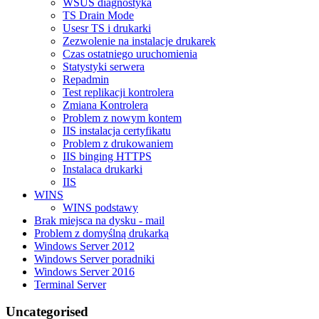
WSUS diagnostyka
TS Drain Mode
Usesr TS i drukarki
Zezwolenie na instalacje drukarek
Czas ostatniego uruchomienia
Statystyki serwera
Repadmin
Test replikacji kontrolera
Zmiana Kontrolera
Problem z nowym kontem
IIS instalacja certyfikatu
Problem z drukowaniem
IIS binging HTTPS
Instalaca drukarki
IIS
WINS
WINS podstawy
Brak miejsca na dysku - mail
Problem z domyślną drukarką
Windows Server 2012
Windows Server poradniki
Windows Server 2016
Terminal Server
Uncategorised