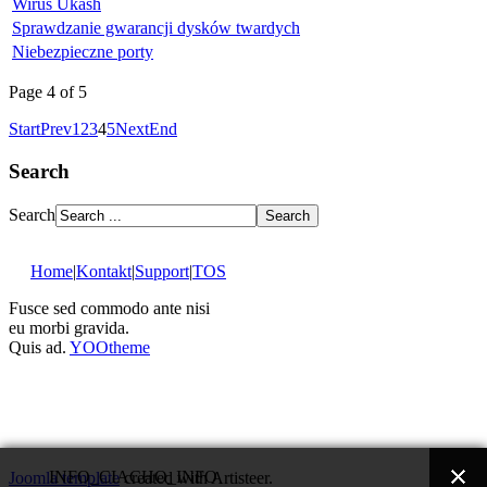
Wirus Ukash
Sprawdzanie gwarancji dysków twardych
Niebezpieczne porty
Page 4 of 5
Start
Prev
1
2
3
4
5
Next
End
Search
Search
Home
|
Kontakt
|
Support
|
TOS
Fusce sed commodo ante nisi
eu morbi gravida.
Quis ad.
YOOtheme
INFO_CIACHO_INFO
Joomla template
created with Artisteer.