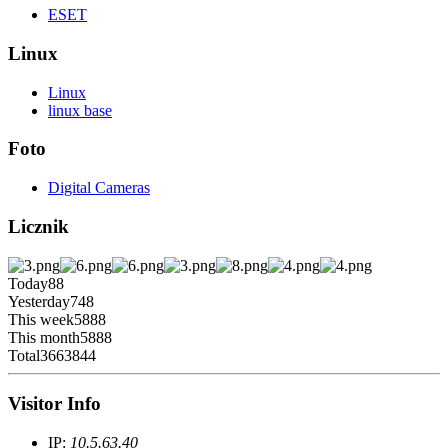
ESET
Linux
Linux
linux base
Foto
Digital Cameras
Licznik
Today
88
Yesterday
748
This week
5888
This month
5888
Total
3663844
Visitor Info
IP:
10.5.63.40