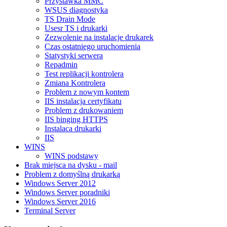
Przystawka MMC
WSUS diagnostyka
TS Drain Mode
Usesr TS i drukarki
Zezwolenie na instalacje drukarek
Czas ostatniego uruchomienia
Statystyki serwera
Repadmin
Test replikacji kontrolera
Zmiana Kontrolera
Problem z nowym kontem
IIS instalacja certyfikatu
Problem z drukowaniem
IIS binging HTTPS
Instalaca drukarki
IIS
WINS
WINS podstawy
Brak miejsca na dysku - mail
Problem z domyślną drukarką
Windows Server 2012
Windows Server poradniki
Windows Server 2016
Terminal Server