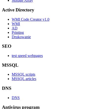
Storage Array
Active Directory
WMI Code Creator v1.0
WMI
AD
Printing
Drukowanie
SEO
test speed webpages
MSSQL
MSSQL scripts
MSSQL articles
DNS
DNS
Antivirus program