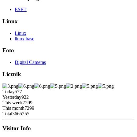
ESET
Linux
Linux
linux base
Foto
Digital Cameras
Licznik
Today
577
Yesterday
922
This week
7299
This month
7299
Total
3665255
Visitor Info