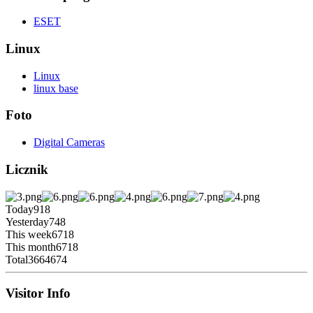
ESET
Linux
Linux
linux base
Foto
Digital Cameras
Licznik
Today
918
Yesterday
748
This week
6718
This month
6718
Total
3664674
Visitor Info