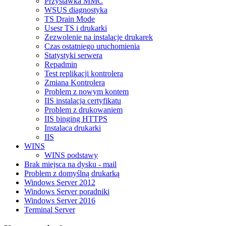
Przystawka MMC
WSUS diagnostyka
TS Drain Mode
Usesr TS i drukarki
Zezwolenie na instalacje drukarek
Czas ostatniego uruchomienia
Statystyki serwera
Repadmin
Test replikacji kontrolera
Zmiana Kontrolera
Problem z nowym kontem
IIS instalacja certyfikatu
Problem z drukowaniem
IIS binging HTTPS
Instalaca drukarki
IIS
WINS
WINS podstawy
Brak miejsca na dysku - mail
Problem z domyślną drukarką
Windows Server 2012
Windows Server poradniki
Windows Server 2016
Terminal Server