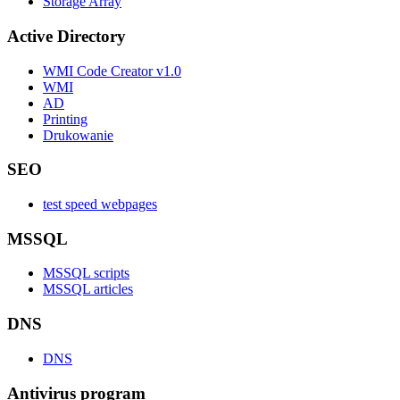
Storage Array
Active Directory
WMI Code Creator v1.0
WMI
AD
Printing
Drukowanie
SEO
test speed webpages
MSSQL
MSSQL scripts
MSSQL articles
DNS
DNS
Antivirus program